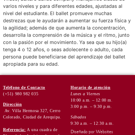
varios niveles y para diferentes edades, ajustadas al
nivel del estudiante. El ballet promueve muchas
destrezas que le ayudarán a aumentar su fuerza física y
la agilidad; además de que aumenta la concentración,
desarrolla la comprensión de la música y el ritmo, junto
con la pasión por el movimiento. Ya sea que su hijo(a)
tenga 4 o 12 años, o seas adolecente o adulto, cada
persona puede beneficiarse del aprendizaje del ballet
apropiada para su edad.
Teléfono
de Contacto
Horario de
atención
(+51) 980 982 035
Lunes a Viernes
10:00 a.m. – 12:00 m.
Dirección
3:00 p.m. – 9:30 p.m.
Av. Villa Hermosa 327, Cerro
Colorado, Ciudad de Arequipa.
Sábados
9:30 a.m. – 12:30 a.m.
Referencia:
A una cuadra de
Diseñado por Websites