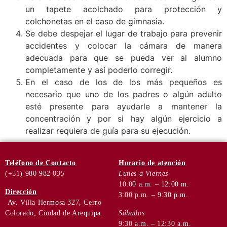
un tapete acolchado para protección y
colchonetas en el caso de gimnasia.
Se debe despejar el lugar de trabajo para prevenir
accidentes y colocar la cámara de manera
adecuada para que se pueda ver al alumno
completamente y así poderlo corregir.
En el caso de los de los más pequeños es
necesario que uno de los padres o algún adulto
esté presente para ayudarle a mantener la
concentración y por si hay algún ejercicio a
realizar requiera de guía para su ejecución.
Teléfono
de Contacto
Horario de
atención
(+51) 980 982 035
Lunes a Viernes
10:00 a.m. – 12:00 m.
Dirección
3:00 p.m. – 9:30 p.m.
Av. Villa Hermosa 327, Cerro
Colorado, Ciudad de Arequipa.
Sábados
9:30 a.m. – 12:30 a.m.