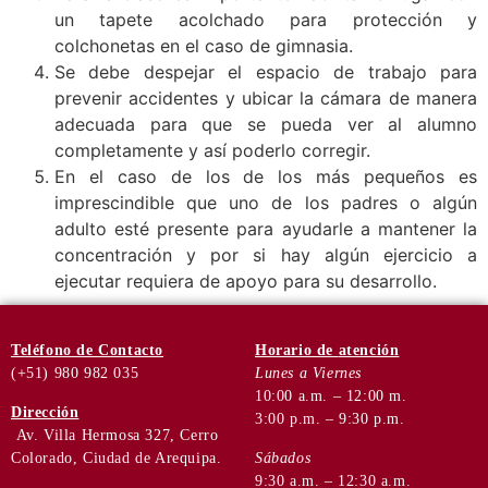
un tapete acolchado para protección y
colchonetas en el caso de gimnasia.
Se debe despejar el espacio de trabajo para
prevenir accidentes y ubicar la cámara de manera
adecuada para que se pueda ver al alumno
completamente y así poderlo corregir.
En el caso de los de los más pequeños es
imprescindible que uno de los padres o algún
adulto esté presente para ayudarle a mantener la
concentración y por si hay algún ejercicio a
ejecutar requiera de apoyo para su desarrollo.
Teléfono
de Contacto
Horario de
atención
(+51) 980 982 035
Lunes a Viernes
10:00 a.m. – 12:00 m.
Dirección
3:00 p.m. – 9:30 p.m.
Av. Villa Hermosa 327, Cerro
Colorado, Ciudad de Arequipa.
Sábados
9:30 a.m. – 12:30 a.m.