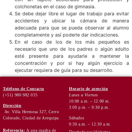
colchonetas en el caso de gimnasia.
Se debe dejar libre el lugar de trabajo para evitar
accidentes y ubicar la cámara de manera
adecuada para que se pueda observar al alumno
completamente y así poderle dar indicaciones.
En el caso de los de los más pequeños es
necesario que uno de los padres o algún adulto
esté presente para ayudarle a mantener la
concentración y por si hay algún ejercicio a
ejecutar requiera de guía para su desarrollo.
Teléfono
de Contacto
Horario de
atención
(+51) 980 982 035
Lunes a Viernes
10:00 a.m. – 12:00 m.
Dirección
3:00 p.m. – 9:30 p.m.
Av. Villa Hermosa 327, Cerro
Colorado, Ciudad de Arequipa.
Sábados
9:30 a.m. – 12:30 a.m.
Referencia:
A una cuadra de