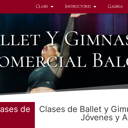
Clases
Instructores
Galeria
llet Y Gimna
omercial Bal
lases de
Clases de Ballet y Gim
Jóvenes y A