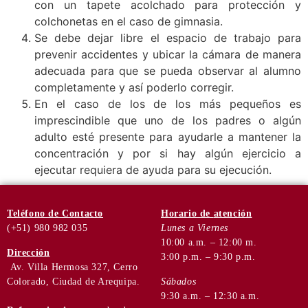
con un tapete acolchado para protección y
colchonetas en el caso de gimnasia.
Se debe dejar libre el espacio de trabajo para
prevenir accidentes y ubicar la cámara de manera
adecuada para que se pueda observar al alumno
completamente y así poderlo corregir.
En el caso de los de los más pequeños es
imprescindible que uno de los padres o algún
adulto esté presente para ayudarle a mantener la
concentración y por si hay algún ejercicio a
ejecutar requiera de ayuda para su ejecución.
Teléfono
de Contacto
Horario de
atención
(+51) 980 982 035
Lunes a Viernes
10:00 a.m. – 12:00 m.
Dirección
3:00 p.m. – 9:30 p.m.
Av. Villa Hermosa 327, Cerro
Colorado, Ciudad de Arequipa.
Sábados
9:30 a.m. – 12:30 a.m.