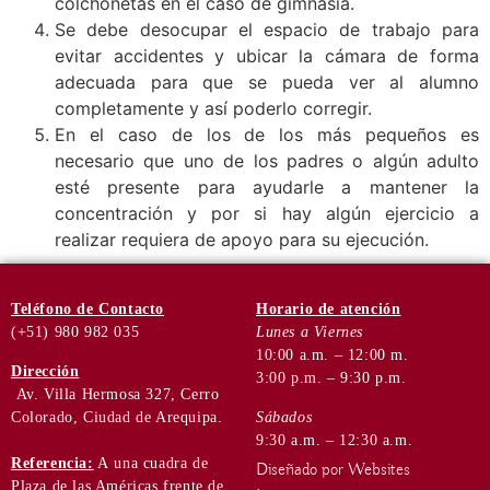
colchonetas en el caso de gimnasia.
Se debe desocupar el espacio de trabajo para
evitar accidentes y ubicar la cámara de forma
adecuada para que se pueda ver al alumno
completamente y así poderlo corregir.
En el caso de los de los más pequeños es
necesario que uno de los padres o algún adulto
esté presente para ayudarle a mantener la
concentración y por si hay algún ejercicio a
realizar requiera de apoyo para su ejecución.
Teléfono
de Contacto
Horario de
atención
(+51) 980 982 035
Lunes a Viernes
10:00 a.m. – 12:00 m.
Dirección
3:00 p.m. – 9:30 p.m.
Av. Villa Hermosa 327, Cerro
Colorado, Ciudad de Arequipa.
Sábados
9:30 a.m. – 12:30 a.m.
Referencia:
A una cuadra de
Diseñado por Websites
Plaza de las Américas frente de