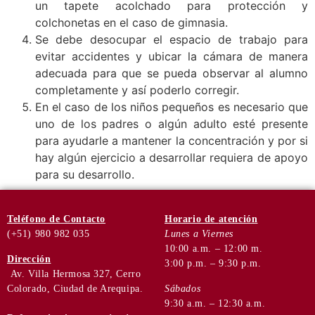
un tapete acolchado para protección y
colchonetas en el caso de gimnasia.
Se debe desocupar el espacio de trabajo para
evitar accidentes y ubicar la cámara de manera
adecuada para que se pueda observar al alumno
completamente y así poderlo corregir.
En el caso de los niños pequeños es necesario que
uno de los padres o algún adulto esté presente
para ayudarle a mantener la concentración y por si
hay algún ejercicio a desarrollar requiera de apoyo
para su desarrollo.
Teléfono
de Contacto
Horario de
atención
(+51) 980 982 035
Lunes a Viernes
10:00 a.m. – 12:00 m.
Dirección
3:00 p.m. – 9:30 p.m.
Av. Villa Hermosa 327, Cerro
Colorado, Ciudad de Arequipa.
Sábados
9:30 a.m. – 12:30 a.m.