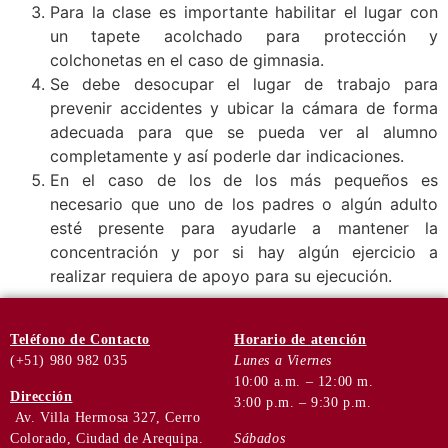
Para la clase es importante habilitar el lugar con
un tapete acolchado para protección y
colchonetas en el caso de gimnasia.
Se debe desocupar el lugar de trabajo para
prevenir accidentes y ubicar la cámara de forma
adecuada para que se pueda ver al alumno
completamente y así poderle dar indicaciones.
En el caso de los de los más pequeños es
necesario que uno de los padres o algún adulto
esté presente para ayudarle a mantener la
concentración y por si hay algún ejercicio a
realizar requiera de apoyo para su ejecución.
Teléfono
de Contacto
Horario de
atención
(+51) 980 982 035
Lunes a Viernes
10:00 a.m. – 12:00 m.
Dirección
3:00 p.m. – 9:30 p.m.
Av. Villa Hermosa 327, Cerro
Colorado, Ciudad de Arequipa.
Sábados