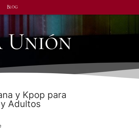
Blog
a Unión
ana y Kpop para
 y Adultos
e